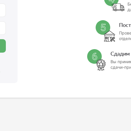
Б
д
Пос
5
Прове
отдел
Сдадим
6
Вы приним
сдачи-пр
.