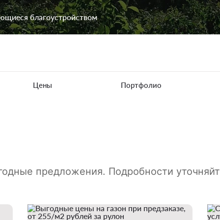
ающиеся благоустройством
Цены
Портфолио
годные предложения. Подробности уточняйт