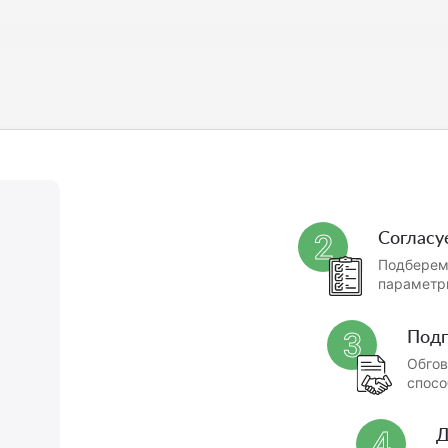
й
Согласу
2
Подберем 
параметр
Под
3
Обгов
спосо
Д
4